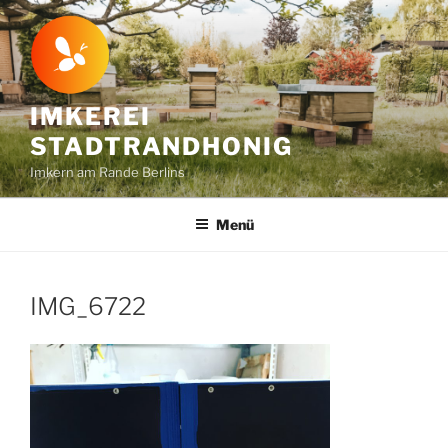
Zum
Inhalt
springen
IMKEREI
STADTRANDHONIG
Imkern am Rande Berlins
Menü
IMG_6722