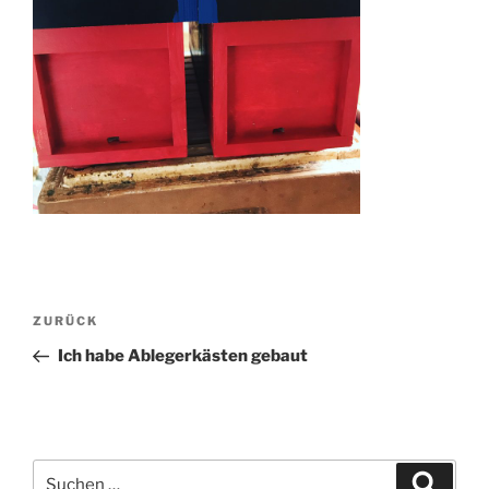
Beitragsnavigation
Vorheriger
ZURÜCK
Beitrag
Ich habe Ablegerkästen gebaut
Suchen
Suche