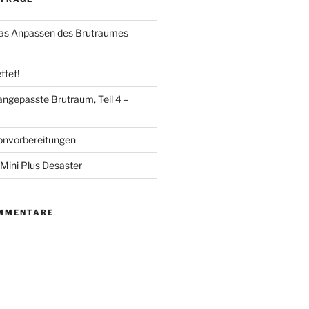
das Anpassen des Brutraumes
ttet!
angepasste Brutraum, Teil 4 –
onvorbereitungen
Mini Plus Desaster
MMENTARE