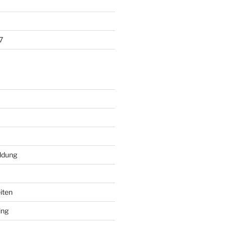
7
ildung
iten
ing