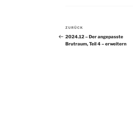
Beitragsnavigation
Vorheriger
ZURÜCK
Beitrag
2024.12 – Der angepasste
Brutraum, Teil 4 – erweitern