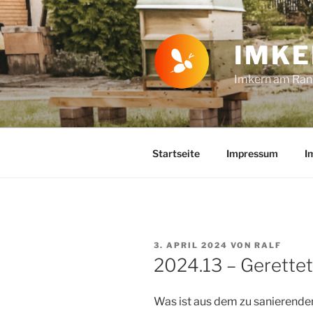
Zum
Inhalt
springen
IMKE
Imkern am Rand
Startseite
Impressum
I
VERÖFFENTLICHT
3. APRIL 2024
VON
RALF
AM
2024.13 – Gerettet
Was ist aus dem zu sanierend