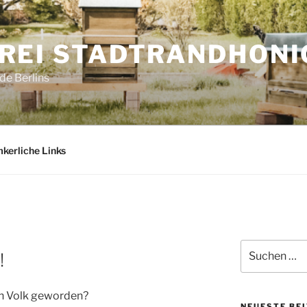
REI STADTRANDHONI
e Berlins
mkerliche Links
Suchen
!
nach:
en Volk geworden?
NEUESTE BE