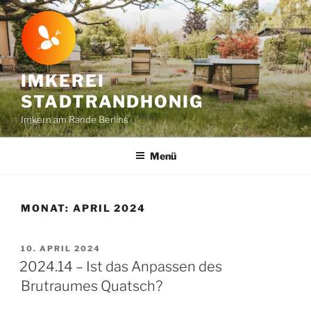
Zum
Inhalt
springen
IMKEREI
STADTRANDHONIG
Imkern am Rande Berlins
Menü
MONAT:
APRIL 2024
VERÖFFENTLICHT
10. APRIL 2024
AM
2024.14 – Ist das Anpassen des
Brutraumes Quatsch?