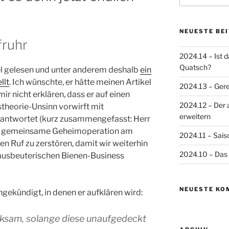
NEUESTE BE
fruhr
2024.14 – Ist 
Quatsch?
kel gelesen und unter anderem deshalb
ein
llt
. Ich wünschte, er hätte meinen Artikel
2024.13 – Gere
ir nicht erklären, dass er auf einen
2024.12 – Der 
theorie-Unsinn vorwirft mit
erweitern
antwortet (kurz zusammengefasst: Herr
ne gemeinsame Geheimoperation am
2024.11 – Sais
en Ruf zu zerstören, damit wir weiterhin
2024.10 – Das 
ausbeuterischen Bienen-Business
NEUESTE KO
angekündigt, in denen er aufklären wird:
irksam, solange diese unaufgedeckt