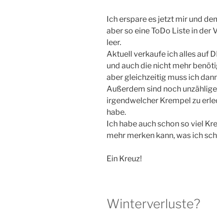
Ich erspare es jetzt mir und de
aber so eine ToDo Liste in der 
leer.
Aktuell verkaufe ich alles auf 
und auch die nicht mehr benöt
aber gleichzeitig muss ich dan
Außerdem sind noch unzählige 
irgendwelcher Krempel zu erle
habe.
Ich habe auch schon so viel Kre
mehr merken kann, was ich sch
Ein Kreuz!
Winterverluste?