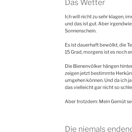
Das Wetter
Ich will nicht zu sehr klagen, 
und das ist gut. Aber irgendwi
Sonnenschein.
Es ist dauerhaft bewölkt, die T
15 Grad, morgens ist es noch em
Die Bienenvölker hängen hinterh
zeigen jetzt bestimmte Herkünf
umgehen können. Und da ich ja
das vielleicht gar nicht so schle
Aber trotzdem: Mein Gemüt se
Die niemals enden