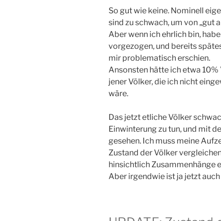
So gut wie keine. Nominell eigen
sind zu schwach, um von „gut a
Aber wenn ich ehrlich bin, habe
vorgezogen, und bereits spätes
mir problematisch erschien.
Ansonsten hätte ich etwa 10% V
jener Völker, die ich nicht ein
wäre.
Das jetzt etliche Völker schwa
Einwinterung zu tun, und mit d
gesehen. Ich muss meine Aufz
Zustand der Völker vergleichen
hinsichtlich Zusammenhänge er
Aber irgendwie ist ja jetzt auc