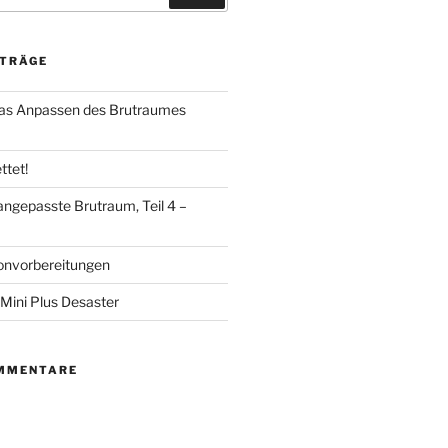
ITRÄGE
das Anpassen des Brutraumes
ttet!
angepasste Brutraum, Teil 4 –
onvorbereitungen
Mini Plus Desaster
MMENTARE