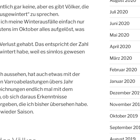
August 2020
tlich gar keine, aber es gibt Völker, die
Juli 2020
usgewintert“ zu sprechen.
 ich meine Winterausfälle einfach nur
Juni 2020
tens im Oktober alles aufgelöst, was
Mai 2020
erlust gehabt. Das entspricht der Zahl
April 2020
gewintert habe, weil es sinnlos gewesen
März 2020
Februar 2020
ch aussehen, hat auch etwas mit der
Januar 2020
en Varroabelastungen übers Jahr
eichnungen endlich mal mit dem
Dezember 201
, ob sich daraus Erkenntnisse
geben, die ich bisher übersehen habe.
November 20
h wieder Saison.
Oktober 2019
September 20
August 2019