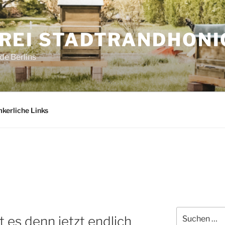
REI STADTRANDHONI
e Berlins
mkerliche Links
Suchen
 es denn jetzt endlich
nach: