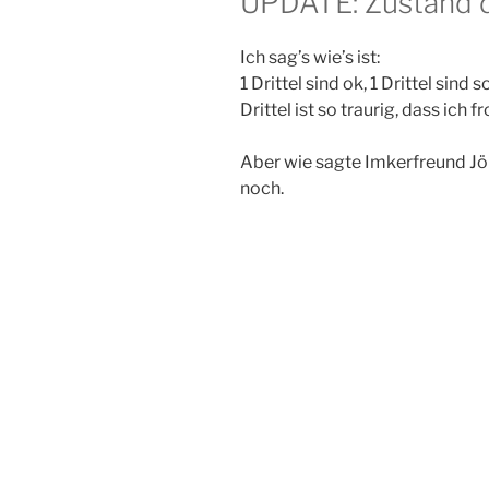
UPDATE: Zustand d
Ich sag’s wie’s ist:
1 Drittel sind ok, 1 Drittel sind 
Drittel ist so traurig, dass ich 
Aber wie sagte Imkerfreund Jö
noch.