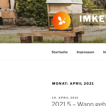
Zum
Inhalt
springen
IMKE
Imkern am Rand
Startseite
Impressum
I
MONAT:
APRIL 2021
VERÖFFENTLICHT
19. APRIL 2021
AM
2021.5 – Wann geht