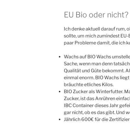
EU Bio oder nicht?
Ich denke aktuell darauf rum, o
sollte, um mich zumindest EU-BI
paar Probleme damit, die ich kur
Wachs auf BIO Wachs umstellen.
Sache, wenn man denn tatsäch
Qualität und Güte bekommt. Al
einmal enorm. BIO Wachs liegt 
bräuchte etliches Kilos.
BIO Zucker als Winterfutter. M
Zucker, ist das Anrühren einfa
IBC Container dieses Jahr gefei
gar nicht, ob es das gibt. Und we
Jährlich 600€ für die Zertifizie