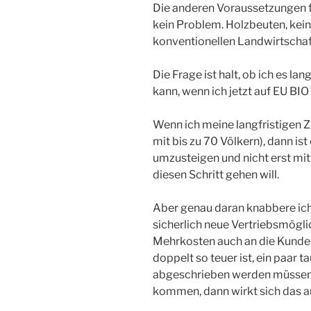
Die anderen Voraussetzungen fü
kein Problem. Holzbeuten, kein
konventionellen Landwirtschaft
Die Frage ist halt, ob ich es lan
kann, wenn ich jetzt auf EU BIO
Wenn ich meine langfristigen 
mit bis zu 70 Völkern), dann ist 
umzusteigen und nicht erst mi
diesen Schritt gehen will.
Aber genau daran knabbere ich
sicherlich neue Vertriebsmögli
Mehrkosten auch an die Kunde
doppelt so teuer ist, ein paar 
abgeschrieben werden müssen u
kommen, dann wirkt sich das au