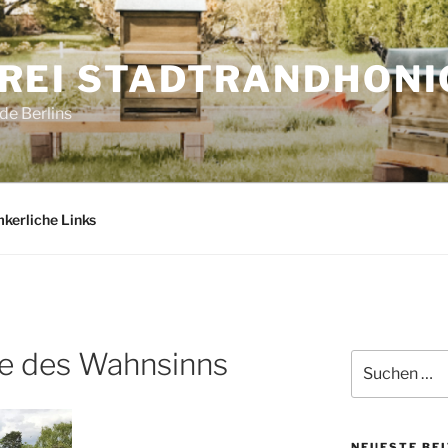
REI STADTRANDHONI
e Berlins
mkerliche Links
e des Wahnsinns
Suchen
nach:
NEUESTE BE