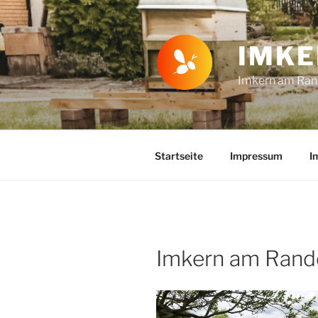
Zum
Inhalt
springen
IMKE
Imkern am Rand
Startseite
Impressum
I
Imkern am Rand