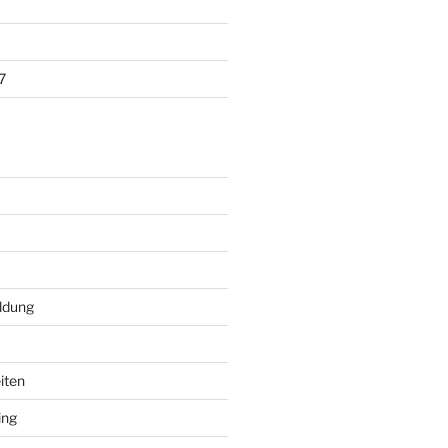
7
ildung
iten
ing