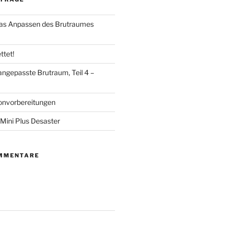
das Anpassen des Brutraumes
ttet!
angepasste Brutraum, Teil 4 –
onvorbereitungen
Mini Plus Desaster
MMENTARE