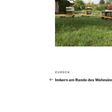
Beitragsnavigation
Vorheriger
ZURÜCK
Beitrag
Imkern am Rande des Wahnsin