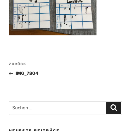
Beitragsnavigation
Vorheriger
ZURÜCK
Beitrag
IMG_7804
Suchen
Suche
nach:
NEUESTE BEITRÄGE