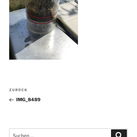
Beitragsnavigation
Vorheriger
ZURÜCK
Beitrag
IMG_8489
Suchen
Suche