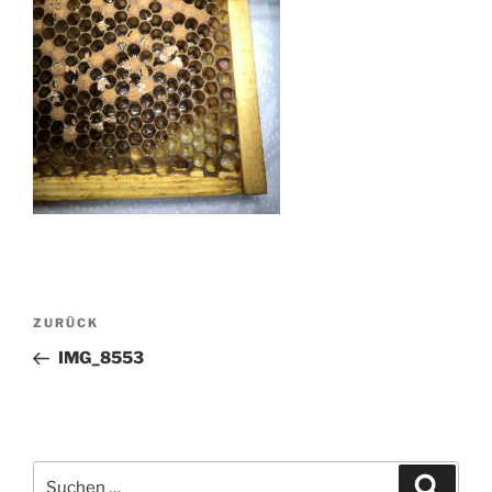
Beitragsnavigation
Vorheriger
ZURÜCK
Beitrag
IMG_8553
Suchen
Suche