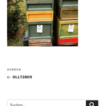
Beitragsnavigation
Vorheriger
ZURÜCK
Beitrag
OLLT2809
Suchen
Suche