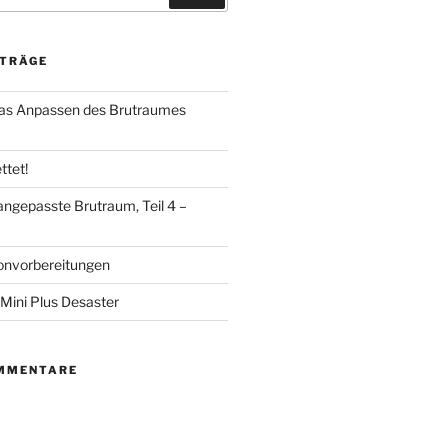
ITRÄGE
das Anpassen des Brutraumes
ttet!
angepasste Brutraum, Teil 4 –
onvorbereitungen
Mini Plus Desaster
MMENTARE