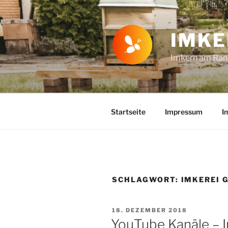
Zum
Inhalt
springen
IMKE
Imkern am Rand
Startseite
Impressum
I
SCHLAGWORT:
IMKEREI 
VERÖFFENTLICHT
18. DEZEMBER 2018
AM
YouTube Kanäle – I