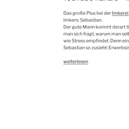
Das große Plus bei der
Imkerei
Imkers: Sebastian.
Der gute Mann kommt derart ti
man sich fragt, warum man sel
wie Stress empfindet. Denn ein
Sebastian so zusieht: Erwerbsi
„YouTube
weiterlesen
Kanäle
–
Imkerei
Goldblüte“