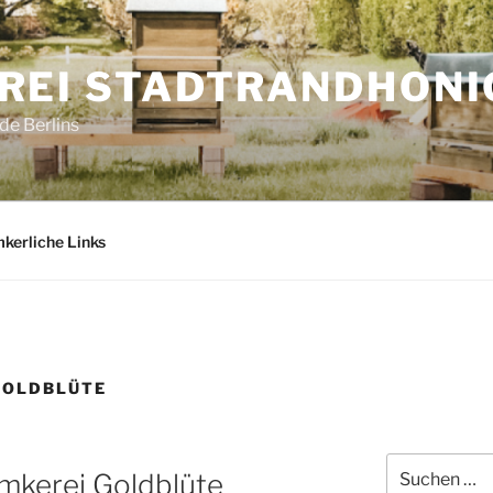
REI STADTRANDHONI
e Berlins
mkerliche Links
GOLDBLÜTE
Suchen
mkerei Goldblüte
nach: