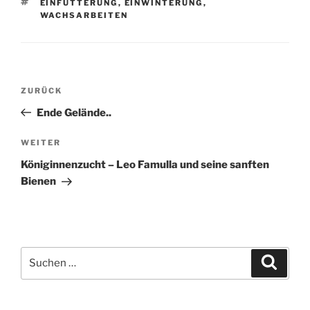
SCHLAGWÖRTER
EINFÜTTERUNG
,
EINWINTERUNG
,
WACHSARBEITEN
Beitragsnavigation
Vorheriger
ZURÜCK
Beitrag
Ende Gelände..
Nächster
WEITER
Beitrag
Königinnenzucht – Leo Famulla und seine sanften
Bienen
Suchen
Suche
nach: