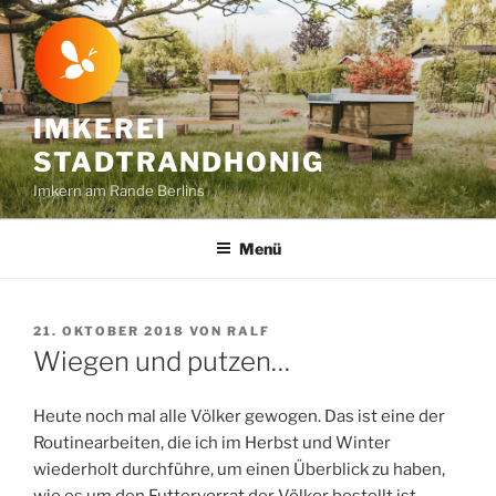
Zum
Inhalt
springen
IMKEREI
STADTRANDHONIG
Imkern am Rande Berlins
Menü
VERÖFFENTLICHT
21. OKTOBER 2018
VON
RALF
AM
Wiegen und putzen…
Heute noch mal alle Völker gewogen. Das ist eine der
Routinearbeiten, die ich im Herbst und Winter
wiederholt durchführe, um einen Überblick zu haben,