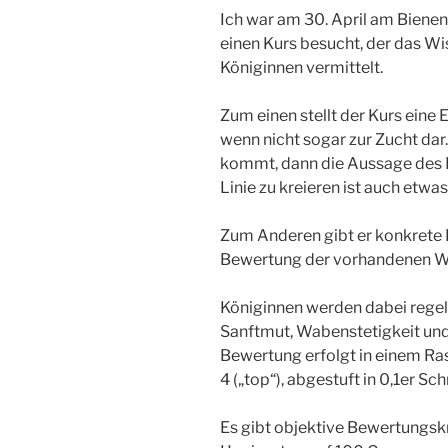
Ich war am 30. April am Biene
einen Kurs besucht, der das W
Königinnen vermittelt.
Zum einen stellt der Kurs eine
wenn nicht sogar zur Zucht dar
kommt, dann die Aussage des K
Linie zu kreieren ist auch etwa
Zum Anderen gibt er konkrete
Bewertung der vorhandenen We
Königinnen werden dabei regel
Sanftmut, Wabenstetigkeit und
Bewertung erfolgt in einem Ras
4 („top“), abgestuft in 0,1er Sch
Es gibt objektive Bewertungskr