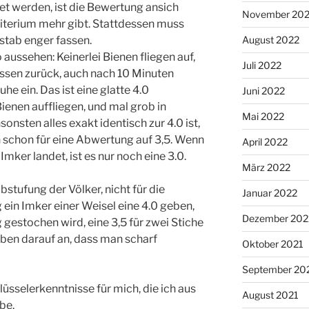
et werden, ist die Bewertung ansich
November 20
riterium mehr gibt. Stattdessen muss
tab enger fassen.
August 2022
aussehen: Keinerlei Bienen fliegen auf,
Juli 2022
assen zurück, auch nach 10 Minuten
uhe ein. Das ist eine glatte 4.0
Juni 2022
enen auffliegen, und mal grob in
Mai 2022
onsten alles exakt identisch zur 4.0 ist,
 schon für eine Abwertung auf 3,5. Wenn
April 2022
mker landet, ist es nur noch eine 3.0.
März 2022
Abstufung der Völker, nicht für die
Januar 2022
ein Imker einer Weisel eine 4.0 geben,
Dezember 202
 gestochen wird, eine 3,5 für zwei Stiche
ben darauf an, dass man scharf
Oktober 2021
September 20
lüsselerkenntnisse für mich, die ich aus
August 2021
be.