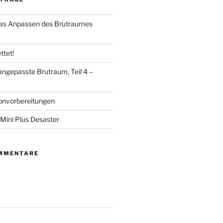
das Anpassen des Brutraumes
ttet!
angepasste Brutraum, Teil 4 –
onvorbereitungen
Mini Plus Desaster
MMENTARE