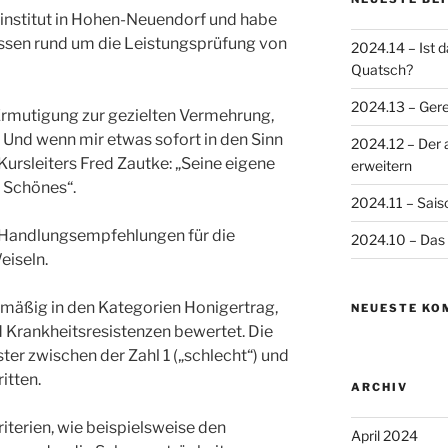
ninstitut in Hohen-Neuendorf und habe
issen rund um die Leistungsprüfung von
2024.14 – Ist 
Quatsch?
2024.13 – Gere
 Ermutigung zur gezielten Vermehrung,
. Und wenn mir etwas sofort in den Sinn
2024.12 – Der 
ursleiters Fred Zautke: „Seine eigene
erweitern
s Schönes“.
2024.11 – Sais
 Handlungsempfehlungen für die
2024.10 – Das 
iseln.
mäßig in den Kategorien Honigertrag,
NEUESTE KO
 Krankheitsresistenzen bewertet. Die
ter zwischen der Zahl 1 („schlecht“) und
ritten.
ARCHIV
iterien, wie beispielsweise den
April 2024