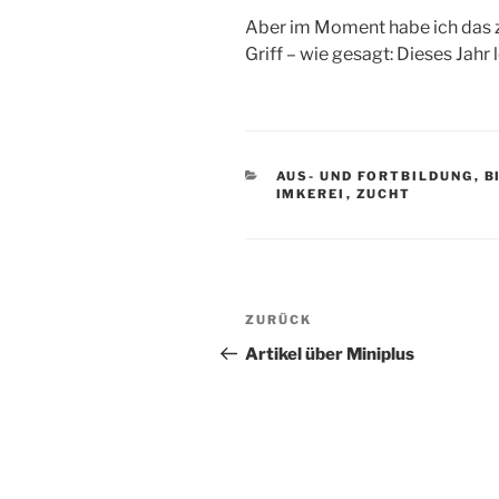
Aber im Moment habe ich das ze
Griff – wie gesagt: Dieses Jahr
KATEGORIEN
AUS- UND FORTBILDUNG
,
B
IMKEREI
,
ZUCHT
Beitragsnavigation
Vorheriger
ZURÜCK
Beitrag
Artikel über Miniplus