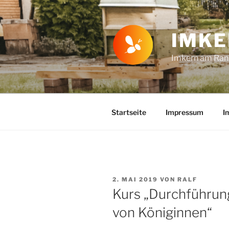
Zum
Inhalt
springen
IMKE
Imkern am Rand
Startseite
Impressum
I
VERÖFFENTLICHT
2. MAI 2019
VON
RALF
AM
Kurs „Durchführun
von Königinnen“