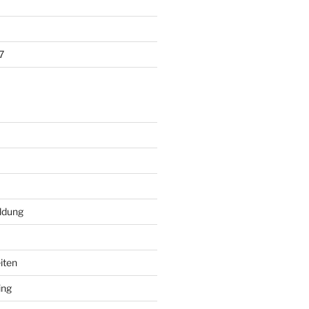
7
ildung
iten
ing