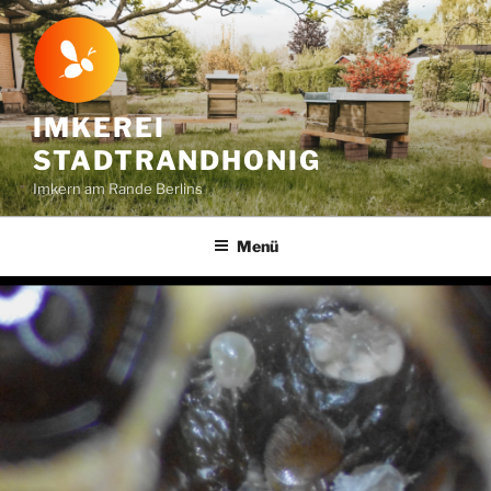
Zum
Inhalt
springen
IMKEREI
STADTRANDHONIG
Imkern am Rande Berlins
Menü