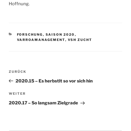
Hoffnung.
KATEGORIEN
FORSCHUNG
,
SAISON 2020
,
VARROAMANAGEMENT
,
VSH ZUCHT
Beitragsnavigation
Vorheriger
ZURÜCK
Beitrag
2020.15 – Es herbstlt so vor sich hin
Nächster
WEITER
Beitrag
2020.17 – So langsam Zielgrade