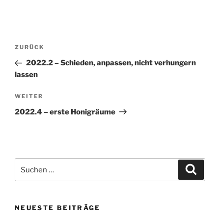
Beitragsnavigation
Vorheriger
ZURÜCK
Beitrag
2022.2 – Schieden, anpassen, nicht verhungern
lassen
Nächster
WEITER
Beitrag
2022.4 – erste Honigräume
Suchen
Suche
nach:
NEUESTE BEITRÄGE