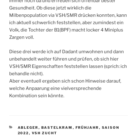
immer noch da und erfreuen sich offenbar bester
Gesundheit. Ob diese jetzt wirklich die
Milbenpopulation via VSH/SMR drücken konnten, kann
ich aktuell schwerlich feststellen, aber zumindest ein
Volk, die Tochter der B1(BPF) macht locker 4 Miniplus
Zargen voll.
Diese drei werde ich auf Dadant umwohnen und dann
unbehandelt weiter führen und prüfen, ob sich hier
VSH/SMR Eigenschaften feststellen lassen (sprich: ich
behandle nicht).
Aber eventuell ergeben sich schon Hinweise darauf,
welche Anpaarung eine vielversprechende
Kombination sein könnte.
KATEGORIEN
ABLEGER
,
BASTELKRAM
,
FRÜHJAHR
,
SAISON
2022
,
VSH ZUCHT