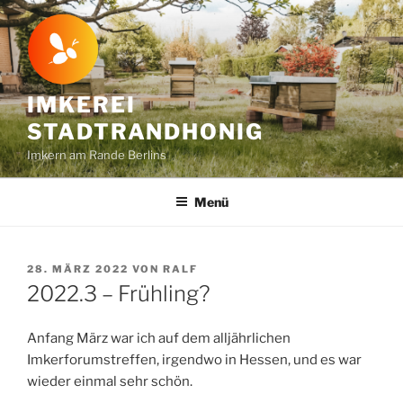
Zum
Inhalt
springen
IMKEREI
STADTRANDHONIG
Imkern am Rande Berlins
Menü
VERÖFFENTLICHT
28. MÄRZ 2022
VON
RALF
AM
2022.3 – Frühling?
Anfang März war ich auf dem alljährlichen
Imkerforumstreffen, irgendwo in Hessen, und es war
wieder einmal sehr schön.