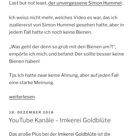
Last but not least,
der unvergessene Simon Hummel
.
Ich weiss nicht mehr, welches Video es war, das ich
zuallererst von Simon Hummel gesehen hatte, aber in
jedem Fall hatte ich noch keine Bienen.
„Was geht der denn so grob mit den Bienen um?!“,
empörte ich mich, und befand: Der sollte besser keine
Bienen haben!
Tja. Ich hatte zwar keine Ahnung, aber auf jeden Fall
eine starke Meinung.
„YouTube
weiterlesen
Kanäle
über
VERÖFFENTLICHT
18. DEZEMBER 2018
AM
die
YouTube Kanäle – Imkerei Goldblüte
Imkerei
–
Das große Plus bei der
Imkerei Goldblüte
ist die