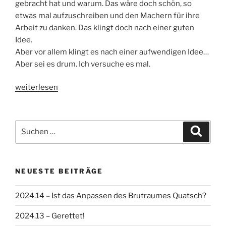
gebracht hat und warum. Das wäre doch schön, so
etwas mal aufzuschreiben und den Machern für ihre
Arbeit zu danken. Das klingt doch nach einer guten
Idee.
Aber vor allem klingt es nach einer aufwendigen Idee…
Aber sei es drum. Ich versuche es mal.
„YouTube
weiterlesen
Kanäle
über
die
Suchen
Suche
Imkerei
nach:
–
Dirk
NEUESTE BEITRÄGE
Unger“
2024.14 – Ist das Anpassen des Brutraumes Quatsch?
2024.13 – Gerettet!