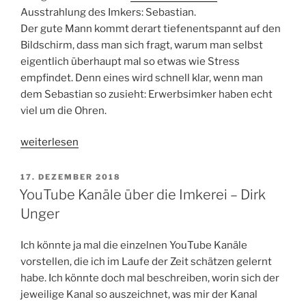
Simon
Ausstrahlung des Imkers: Sebastian.
Hummel“
Der gute Mann kommt derart tiefenentspannt auf den
Bildschirm, dass man sich fragt, warum man selbst
eigentlich überhaupt mal so etwas wie Stress
empfindet. Denn eines wird schnell klar, wenn man
dem Sebastian so zusieht: Erwerbsimker haben echt
viel um die Ohren.
„YouTube
weiterlesen
Kanäle
–
VERÖFFENTLICHT
17. DEZEMBER 2018
AM
Imkerei
YouTube Kanäle über die Imkerei – Dirk
Goldblüte“
Unger
Ich könnte ja mal die einzelnen YouTube Kanäle
vorstellen, die ich im Laufe der Zeit schätzen gelernt
habe. Ich könnte doch mal beschreiben, worin sich der
jeweilige Kanal so auszeichnet, was mir der Kanal