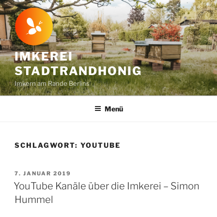
Zum
Inhalt
springen
IMKEREI
STADTRANDHONIG
Imkern am Rande Berlins
Menü
SCHLAGWORT:
YOUTUBE
VERÖFFENTLICHT
7. JANUAR 2019
AM
YouTube Kanäle über die Imkerei – Simon
Hummel