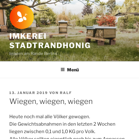
Zum
Inhalt
springen
IMKEREI
STADTRANDHONIG
Imkern am Rande Berlins
Menü
VERÖFFENTLICHT
13. JANUAR 2019
VON
RALF
AM
Wiegen, wiegen, wiegen
Heute noch mal alle Völker gewogen.
Die Gewichtsabnahmen in den letzten 2 Wochen
liegen zwischen 0,1 und 1,0 KG pro Volk.