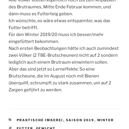
Alle Völker sollten eigentlich noch bis zum Anpassen
des Brutraumes, Mitte Ende Februar kommen, und
dann muss es Futterteig geben.
Ich wünschte, es wäre etwas entspannter, was das
Futter betrifft.
Für den Winter 2019/20 muss ich besser/mehr
eingefüttert bekommen.
Nach ersten Beobachtungen hätte ich auch zumindest
zwei Völker (2 TBE-Brutscheunen) nicht auf 2 sondern
lediglich auch einem Brutraum einwintern sollen.
Aber das sind jetzt so Lerneffekte: So eine
Brutscheune, die im August noch mit Bienen
überquillt, schrumpft zu stark zusammen, um auf 2
Zargen geführt zu werden.
KATEGORIEN
PRAKTISCHE IMKEREI
,
SAISON 2019
,
WINTER
SCHLAGWÖRTER
FUTTER
,
GEWICHT