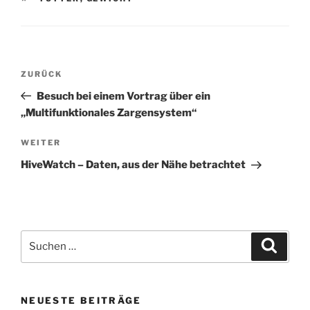
Beitragsnavigation
Vorheriger
ZURÜCK
Beitrag
Besuch bei einem Vortrag über ein
„Multifunktionales Zargensystem“
Nächster
WEITER
Beitrag
HiveWatch – Daten, aus der Nähe betrachtet
Suchen
Suche
nach:
NEUESTE BEITRÄGE