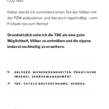
CO2 Test.
Daher werde ich zumindest einen Teil der Völker mit
der PZM analysieren, und das auch regelmäßig – vom
Frühjahr bis zum Herbst
Grundsätzlich sehe ich die TBE als eine gute
Möglichkeit, Völker zu entmilben und die eigene
Imkerei nachhaltig zu erweitern.
KATEGORIEN
ABLEGER
,
BIENENKRANKHEITEN
,
PRAKTISCHE
IMKEREI
,
VARROAMANAGEMENT
SCHLAGWÖRTER
TBE
,
TOTALE BRUTENTNAHME
,
VARROA
Beitragsnavigation