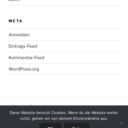
META
Anmelden
Eintrags-Feed
Kommentar-Feed
WordPress.org
Facebook
Instagram
Diese Website benutzt Cookies. Wenn du die Website weiter
nutzt, gehen wir von deinem Einverständnis aus.
Datenschutzerklärung
Stolz präsentiert von WordPress