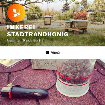
Zum
Inhalt
springen
IMKEREI
STADTRANDHONIG
Imkern am Rande Berlins
Menü